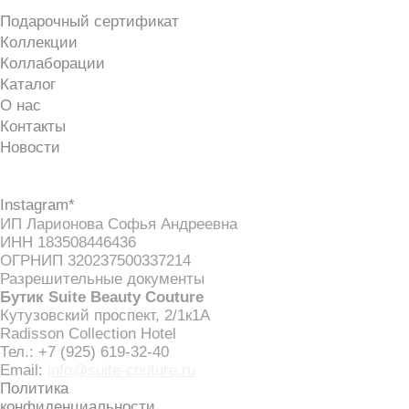
ПОКУПАТЕЛЯМ
Подарочный сертификат
Коллекции
Коллаборации
Каталог
О нас
Контакты
Новости
ДОМ BORCELLE
СОЦСЕТИ
Instagram*
ИП Ларионова Софья Андреевна
ИНН 183508446436
ОГРНИП 320237500337214
Разрешительные документы
Бутик Suite Beauty Couture
Кутузовский проспект, 2/1к1А
Radisson Collection Hotel
Тел.: +7 (925) 619-32-40
Email:
info@suite-couture.ru
Политика
конфиденциальности