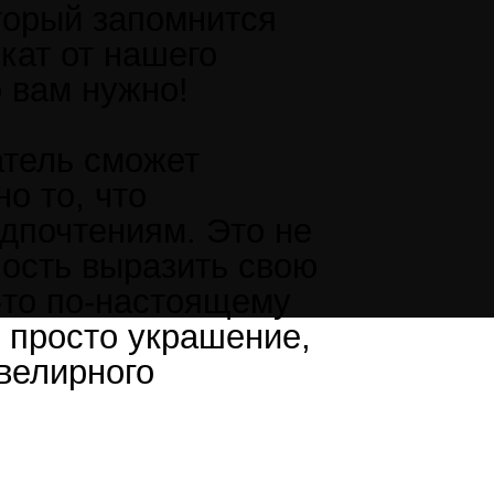
торый запомнится
кат от нашего
о вам нужно!
тель сможет
о то, что
едпочтениям. Это не
ость выразить свою
-то по-настоящему
 просто украшение,
велирного