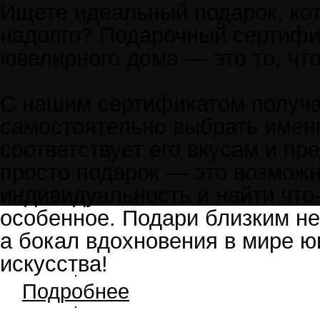
Ищете идеальный подарок, ко
надолго? Подарочный сертифи
ювелирного дома — это то, чт
С нашим сертификатом получа
самостоятельно выбрать именн
соответствует его вкусам и пр
просто подарок — это возможн
индивидуальность и найти что
особенное. Подари близким не
а бокал вдохновения в мире ю
искусства!
Подробнее