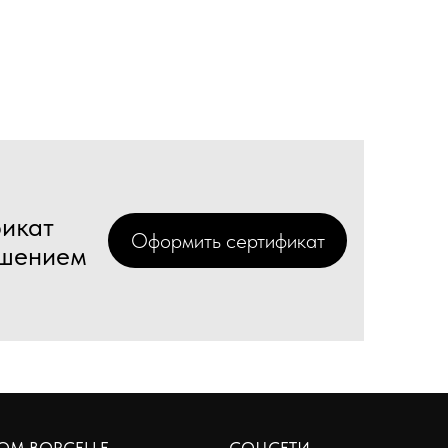
икат
Оформить сертификат
ешением