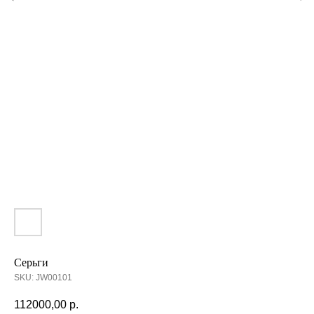
Серьги
SKU:
JW00101
112000,00
р.